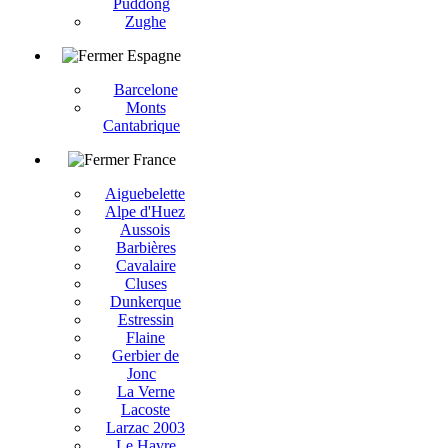
Puddong
Zughe
Espagne
Barcelone
Monts
Cantabrique
France
Aiguebelette
Alpe d'Huez
Aussois
Barbières
Cavalaire
Cluses
Dunkerque
Estressin
Flaine
Gerbier de
Jonc
La Verne
Lacoste
Larzac 2003
Le Havre