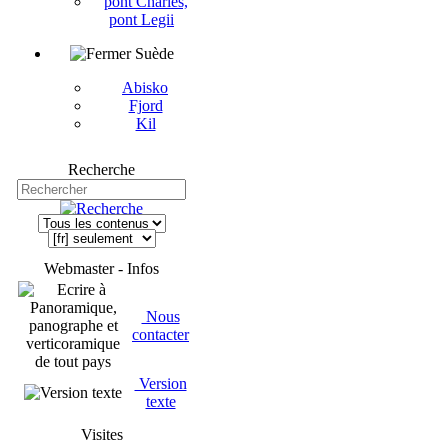
pont Charles,
pont Legii
Suède
Abisko
Fjord
Kil
Recherche
Webmaster - Infos
Nous
contacter
Version
texte
Visites