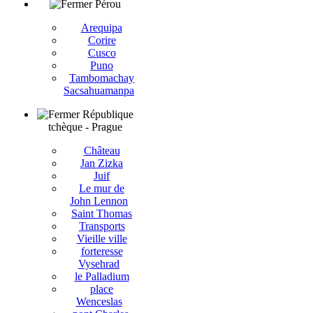
Pérou
Arequipa
Corire
Cusco
Puno
Tambomachay
Sacsahuamanpa
République
tchèque - Prague
Château
Jan Zizka
Juif
Le mur de
John Lennon
Saint Thomas
Transports
Vieille ville
forteresse
Vysehrad
le Palladium
place
Wenceslas