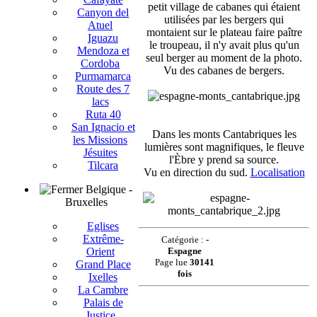
petit village de cabanes qui étaient
Canyon del
utilisées par les bergers qui
Atuel
montaient sur le plateau faire paître
Iguazu
le troupeau, il n'y avait plus qu'un
Mendoza et
seul berger au moment de la photo.
Cordoba
Vu des cabanes de bergers.
Purmamarca
Route des 7
lacs
Ruta 40
San Ignacio et
Dans les monts Cantabriques les
les Missions
lumières sont magnifiques, le fleuve
Jésuites
l'Èbre y prend sa source.
Tilcara
Vu en direction du sud.
Localisation
Belgique -
Bruxelles
Eglises
Extrême-
Catégorie :
-
Orient
Espagne
Page lue
30141
Grand Place
fois
Ixelles
La Cambre
Palais de
Justice