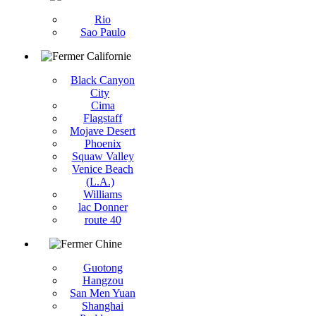
Rio
Sao Paulo
Californie
Black Canyon
City
Cima
Flagstaff
Mojave Desert
Phoenix
Squaw Valley
Venice Beach
(L.A.)
Williams
lac Donner
route 40
Chine
Guotong
Hangzou
San Men Yuan
Shanghai