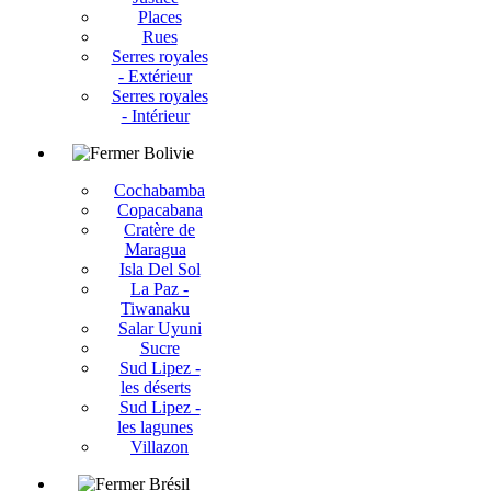
Places
Rues
Serres royales
- Extérieur
Serres royales
- Intérieur
Bolivie
Cochabamba
Copacabana
Cratère de
Maragua
Isla Del Sol
La Paz -
Tiwanaku
Salar Uyuni
Sucre
Sud Lipez -
les déserts
Sud Lipez -
les lagunes
Villazon
Brésil