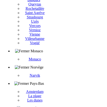
Queyras
Rochetaillée
Saint Agrève
Strasbourg
Uzès
Vercors
Vernioz
Vienne
Villeurbanne
Vogüé
Monaco
Monaco
Norvège
Narvik
Pays-Bas
Amsterdam
La plage
Les dunes