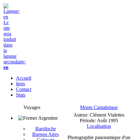
Le
site
sera
traduit
dans
la
langue
secondaire:
en
Accueil
liens
Contact
Stats
Voyages
Monts Cantabrique
Auteur: Clément Vialettes
Argentine
Période: Août 1995
Localisation
Barriloche
Buenos Aires
Photographie panoramique d'un
Cafayate