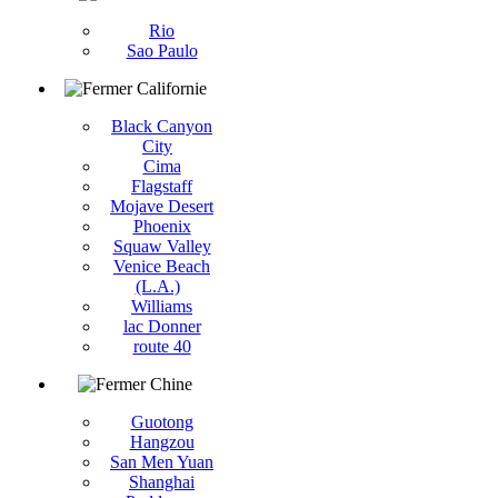
Rio
Sao Paulo
Californie
Black Canyon
City
Cima
Flagstaff
Mojave Desert
Phoenix
Squaw Valley
Venice Beach
(L.A.)
Williams
lac Donner
route 40
Chine
Guotong
Hangzou
San Men Yuan
Shanghai