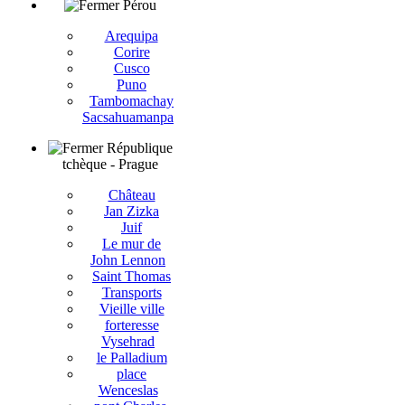
Pérou
Arequipa
Corire
Cusco
Puno
Tambomachay
Sacsahuamanpa
République
tchèque - Prague
Château
Jan Zizka
Juif
Le mur de
John Lennon
Saint Thomas
Transports
Vieille ville
forteresse
Vysehrad
le Palladium
place
Wenceslas