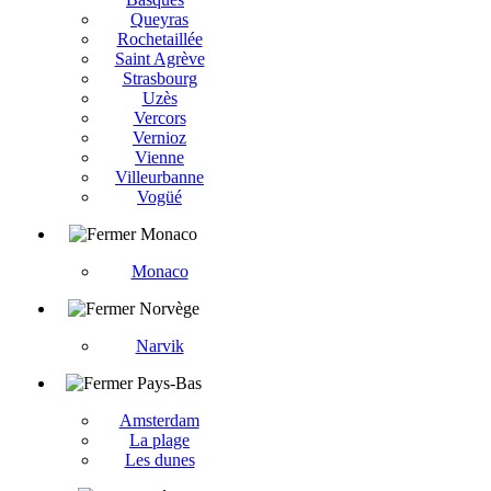
Queyras
Rochetaillée
Saint Agrève
Strasbourg
Uzès
Vercors
Vernioz
Vienne
Villeurbanne
Vogüé
Monaco
Monaco
Norvège
Narvik
Pays-Bas
Amsterdam
La plage
Les dunes