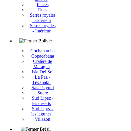
Places
Rues
Serres royales
- Extérieur
Serres royales
- Intérieur
Bolivie
Cochabamba
Copacabana
Cratère de
Maragua
Isla Del Sol
La Paz -
Tiwanaku
Salar Uyuni
Sucre
Sud Lipez -
les déserts
Sud Lipez -
les lagunes
Villazon
Brésil