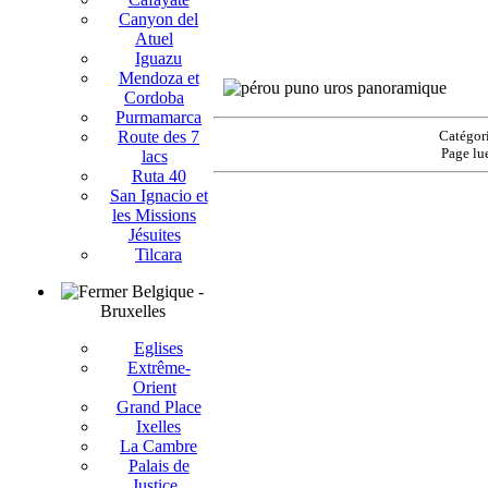
Canyon del
Atuel
Iguazu
Mendoza et
Cordoba
Purmamarca
Route des 7
Catégor
Page lu
lacs
Ruta 40
San Ignacio et
les Missions
Jésuites
Tilcara
Belgique -
Bruxelles
Eglises
Extrême-
Orient
Grand Place
Ixelles
La Cambre
Palais de
Justice