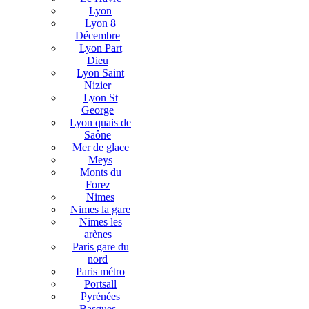
Lyon
Lyon 8
Décembre
Lyon Part
Dieu
Lyon Saint
Nizier
Lyon St
George
Lyon quais de
Saône
Mer de glace
Meys
Monts du
Forez
Nimes
Nimes la gare
Nimes les
arènes
Paris gare du
nord
Paris métro
Portsall
Pyrénées
Basques