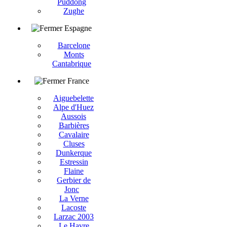
Puddong
Zughe
Espagne
Barcelone
Monts
Cantabrique
France
Aiguebelette
Alpe d'Huez
Aussois
Barbières
Cavalaire
Cluses
Dunkerque
Estressin
Flaine
Gerbier de
Jonc
La Verne
Lacoste
Larzac 2003
Le Havre