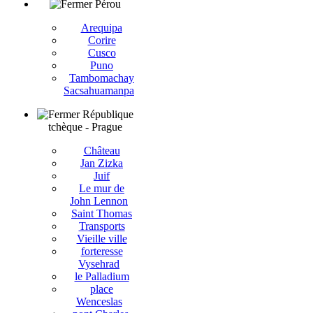
Pérou
Arequipa
Corire
Cusco
Puno
Tambomachay
Sacsahuamanpa
République
tchèque - Prague
Château
Jan Zizka
Juif
Le mur de
John Lennon
Saint Thomas
Transports
Vieille ville
forteresse
Vysehrad
le Palladium
place
Wenceslas