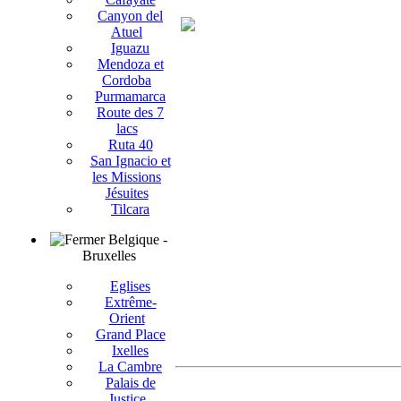
Canyon del
Atuel
Iguazu
Mendoza et
Cordoba
Purmamarca
Route des 7
lacs
Ruta 40
San Ignacio et
les Missions
Jésuites
Tilcara
Belgique -
Bruxelles
Eglises
Extrême-
Orient
Grand Place
Ixelles
La Cambre
Palais de
Justice