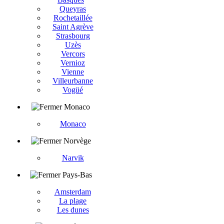
Queyras
Rochetaillée
Saint Agrève
Strasbourg
Uzès
Vercors
Vernioz
Vienne
Villeurbanne
Vogüé
Monaco
Monaco
Norvège
Narvik
Pays-Bas
Amsterdam
La plage
Les dunes