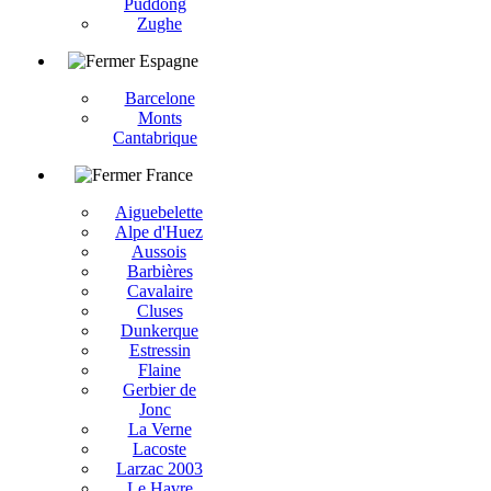
Puddong
Zughe
Espagne
Barcelone
Monts
Cantabrique
France
Aiguebelette
Alpe d'Huez
Aussois
Barbières
Cavalaire
Cluses
Dunkerque
Estressin
Flaine
Gerbier de
Jonc
La Verne
Lacoste
Larzac 2003
Le Havre