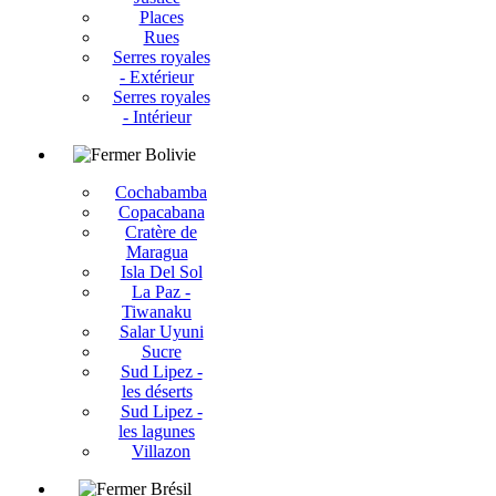
Places
Rues
Serres royales
- Extérieur
Serres royales
- Intérieur
Bolivie
Cochabamba
Copacabana
Cratère de
Maragua
Isla Del Sol
La Paz -
Tiwanaku
Salar Uyuni
Sucre
Sud Lipez -
les déserts
Sud Lipez -
les lagunes
Villazon
Brésil