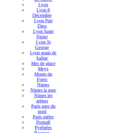
Lyon
Lyon 8
Décembre
Lyon Part
Dieu
Lyon Saint
Nizier
Lyon St
George
Lyon quais de
Saône
Mer de glace
Meys
Monts du
Forez
Nimes
Nimes la gare
Nimes les
arènes
Paris gare du
nord
Paris métro
Portsall
Pyrénées
Basques