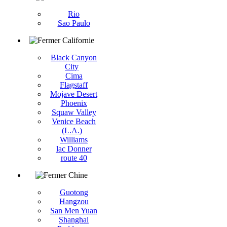
Rio
Sao Paulo
Californie
Black Canyon
City
Cima
Flagstaff
Mojave Desert
Phoenix
Squaw Valley
Venice Beach
(L.A.)
Williams
lac Donner
route 40
Chine
Guotong
Hangzou
San Men Yuan
Shanghai