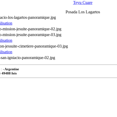
Teyu Cuare
Posada Los Lagartos
lisation
lisation
lisation
 :
- Argentine
e
49488 fois