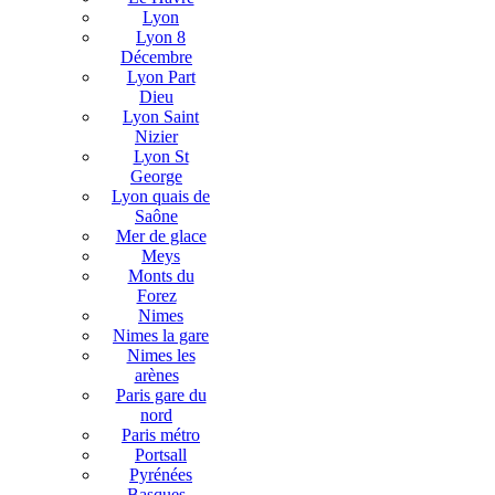
Lyon
Lyon 8
Décembre
Lyon Part
Dieu
Lyon Saint
Nizier
Lyon St
George
Lyon quais de
Saône
Mer de glace
Meys
Monts du
Forez
Nimes
Nimes la gare
Nimes les
arènes
Paris gare du
nord
Paris métro
Portsall
Pyrénées
Basques