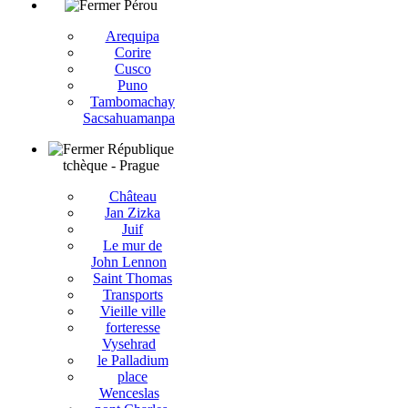
Pérou
Arequipa
Corire
Cusco
Puno
Tambomachay
Sacsahuamanpa
République
tchèque - Prague
Château
Jan Zizka
Juif
Le mur de
John Lennon
Saint Thomas
Transports
Vieille ville
forteresse
Vysehrad
le Palladium
place
Wenceslas