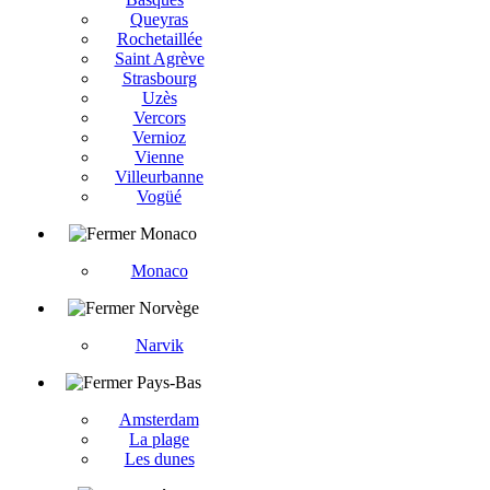
Queyras
Rochetaillée
Saint Agrève
Strasbourg
Uzès
Vercors
Vernioz
Vienne
Villeurbanne
Vogüé
Monaco
Monaco
Norvège
Narvik
Pays-Bas
Amsterdam
La plage
Les dunes