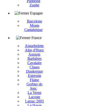
Puddong
Zughe
Espagne
Barcelone
Monts
Cantabrique
France
Aiguebelette
Alpe d'Huez
Aussois
Barbières
Cavalaire
Cluses
Dunkerque
Estressin
Flaine
Gerbier de
Jonc
La Verne
Lacoste
Larzac 2003
Le Havre