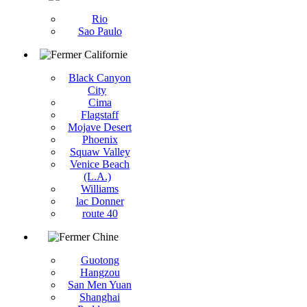
Rio
Sao Paulo
Californie
Black Canyon
City
Cima
Flagstaff
Mojave Desert
Phoenix
Squaw Valley
Venice Beach
(L.A.)
Williams
lac Donner
route 40
Chine
Guotong
Hangzou
San Men Yuan
Shanghai