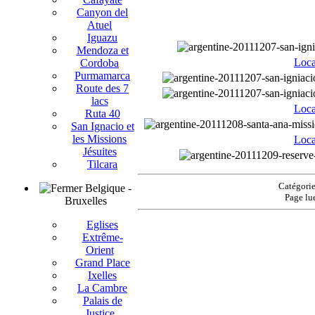
Canyon del
Atuel
Iguazu
Mendoza et
Loca
Cordoba
Purmamarca
Route des 7
lacs
Loca
Ruta 40
San Ignacio et
les Missions
Loca
Jésuites
Tilcara
Catégorie
Belgique -
Page lu
Bruxelles
Eglises
Extrême-
Orient
Grand Place
Ixelles
La Cambre
Palais de
Justice