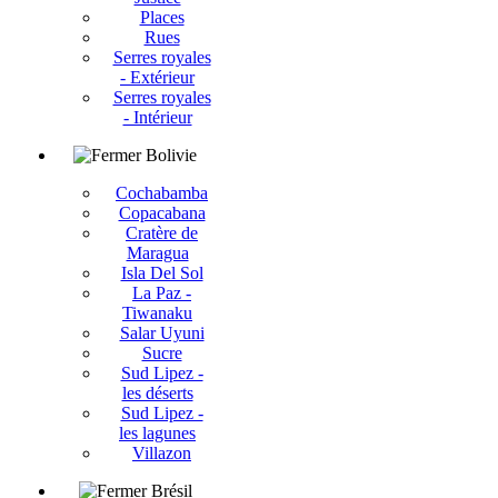
Places
Rues
Serres royales
- Extérieur
Serres royales
- Intérieur
Bolivie
Cochabamba
Copacabana
Cratère de
Maragua
Isla Del Sol
La Paz -
Tiwanaku
Salar Uyuni
Sucre
Sud Lipez -
les déserts
Sud Lipez -
les lagunes
Villazon
Brésil