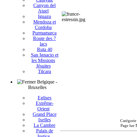
Canyon del
Atuel
Iguazu
Mendoza et
Cordoba
Purmamarca
Route des 7
lacs
Ruta 40
San Ignacio et
les Missions
Jésuites
Tilcara
Belgique -
Bruxelles
Eglises
Extrême-
Orient
Grand Place
Ixelles
Catégorie
La Cambre
Page lue
Palais de
Justice