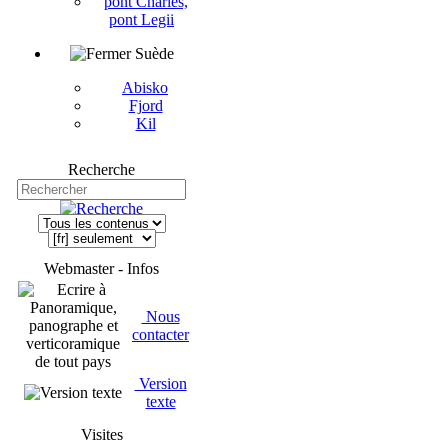
pont Charles,
pont Legii
Suède
Abisko
Fjord
Kil
Recherche
Webmaster - Infos
Nous
contacter
Version
texte
Visites