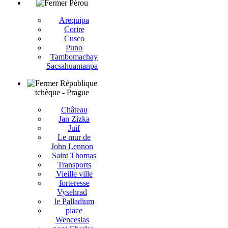
Pérou
Arequipa
Corire
Cusco
Puno
Tambomachay
Sacsahuamanpa
République
tchèque - Prague
Château
Jan Zizka
Juif
Le mur de
John Lennon
Saint Thomas
Transports
Vieille ville
forteresse
Vysehrad
le Palladium
place
Wenceslas