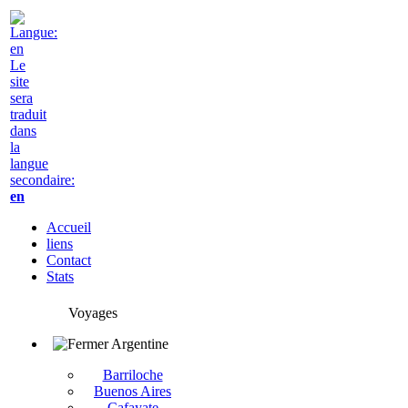
Le
site
sera
traduit
dans
la
langue
secondaire:
en
Accueil
liens
Contact
Stats
Voyages
Argentine
Barriloche
Buenos Aires
Cafayate