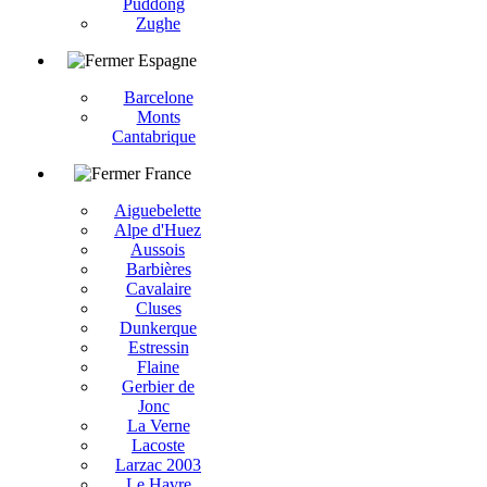
Puddong
Zughe
Espagne
Barcelone
Monts
Cantabrique
France
Aiguebelette
Alpe d'Huez
Aussois
Barbières
Cavalaire
Cluses
Dunkerque
Estressin
Flaine
Gerbier de
Jonc
La Verne
Lacoste
Larzac 2003
Le Havre