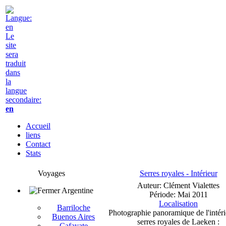
Le
site
sera
traduit
dans
la
langue
secondaire:
en
Accueil
liens
Contact
Stats
Voyages
Serres royales - Intérieur
Auteur: Clément Vialettes
Argentine
Période: Mai 2011
Localisation
Barriloche
Photographie panoramique de l'intéri
Buenos Aires
serres royales de Laeken :
Cafayate