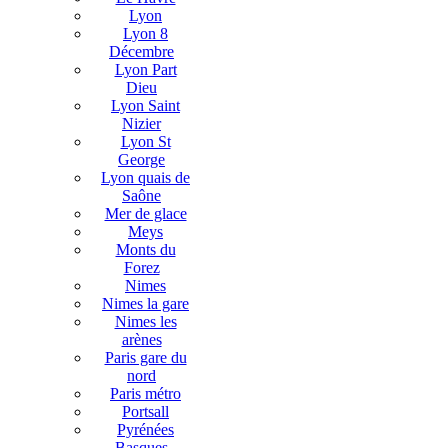
Lyon
Lyon 8
Décembre
Lyon Part
Dieu
Lyon Saint
Nizier
Lyon St
George
Lyon quais de
Saône
Mer de glace
Meys
Monts du
Forez
Nimes
Nimes la gare
Nimes les
arènes
Paris gare du
nord
Paris métro
Portsall
Pyrénées
Basques