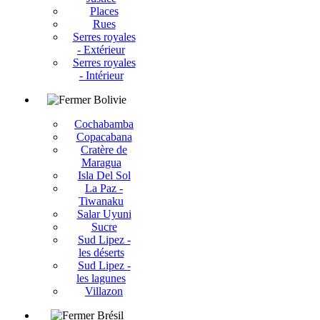
Places
Rues
Serres royales
- Extérieur
Serres royales
- Intérieur
Bolivie
Cochabamba
Copacabana
Cratère de
Maragua
Isla Del Sol
La Paz -
Tiwanaku
Salar Uyuni
Sucre
Sud Lipez -
les déserts
Sud Lipez -
les lagunes
Villazon
Brésil