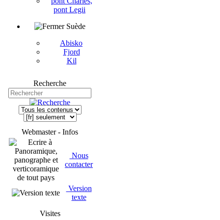
pont Charles,
pont Legii
Suède
Abisko
Fjord
Kil
Recherche
Webmaster - Infos
Nous
contacter
Version
texte
Visites