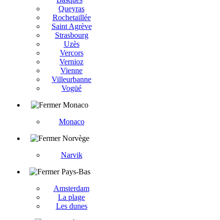
Queyras
Rochetaillée
Saint Agrève
Strasbourg
Uzès
Vercors
Vernioz
Vienne
Villeurbanne
Vogüé
Monaco
Monaco
Norvège
Narvik
Pays-Bas
Amsterdam
La plage
Les dunes