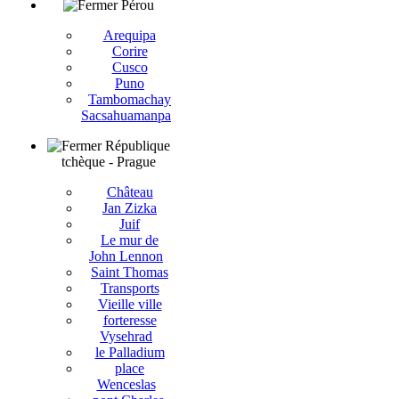
Pérou
Arequipa
Corire
Cusco
Puno
Tambomachay
Sacsahuamanpa
République
tchèque - Prague
Château
Jan Zizka
Juif
Le mur de
John Lennon
Saint Thomas
Transports
Vieille ville
forteresse
Vysehrad
le Palladium
place
Wenceslas