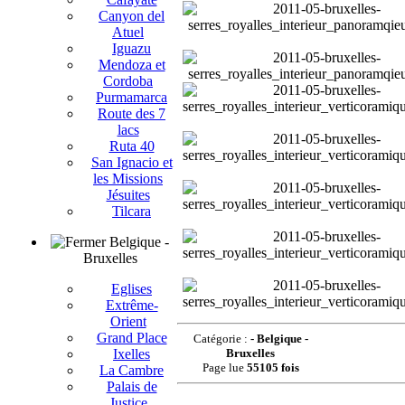
Canyon del
Atuel
Iguazu
Mendoza et
Cordoba
Purmamarca
Route des 7
lacs
Ruta 40
San Ignacio et
les Missions
Jésuites
Tilcara
Belgique -
Bruxelles
Eglises
Extrême-
Orient
Grand Place
Catégorie :
- Belgique -
Ixelles
Bruxelles
Page lue
55105 fois
La Cambre
Palais de
Justice