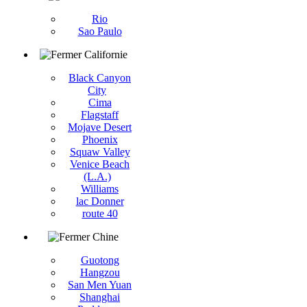
Rio
Sao Paulo
Californie
Black Canyon
City
Cima
Flagstaff
Mojave Desert
Phoenix
Squaw Valley
Venice Beach
(L.A.)
Williams
lac Donner
route 40
Chine
Guotong
Hangzou
San Men Yuan
Shanghai